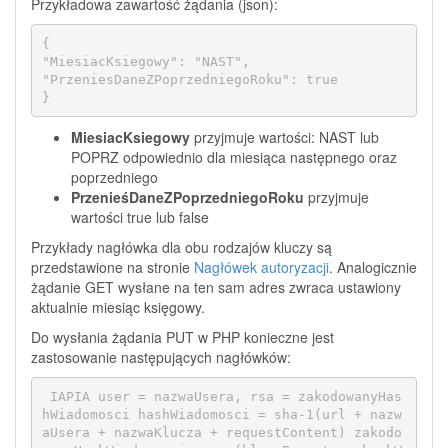
Przykładowa zawartość żądania (json):
{

"MiesiacKsiegowy": "NAST",

"PrzeniesDaneZPoprzedniegoRoku": true

}
MiesiacKsiegowy
przyjmuje wartości: NAST lub
POPRZ odpowiednio dla miesiąca następnego oraz
poprzedniego
PrzenieśDaneZPoprzedniegoRoku
przyjmuje
wartości true lub false
Przykłady nagłówka dla obu rodzajów kluczy są
przedstawione na stronie
Nagłówek autoryzacji
. Analogicznie
żądanie GET wysłane na ten sam adres zwraca ustawiony
aktualnie miesiąc księgowy.
Do wysłania żądania PUT w PHP konieczne jest
zastosowanie następujących nagłówków:
￼IAPIA user = nazwaUsera, rsa = zakodowanyHas
hWiadomosci hashWiadomosci = sha-1(url + nazw
aUsera + nazwaKlucza + requestContent) zakodo