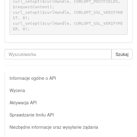
curl_setopt($curlHandle, CURLOPT_POSTFIELDS, 
$requestContent);

curl_setopt($curlHandle, CURLOPT_SSL_VERIFYHO
ST, 0);

curl_setopt($curlHandle, CURLOPT_SSL_VERIFYPE
ER, 0);
Szukaj
Informacje ogólne o API
Wycena
Aktywacja API
Sprawdzanie limitu API
Niezbędne informacje oraz wysyłanie żądania