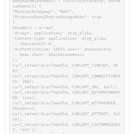
wanyHashWiadomosci = rsa(kluczPrywatny, hashW
iadomosci) {

"MiesiacKsiegowy": "NAST",

"PrzeniesDaneZPoprzedniegoRoku": true

}

$headers = array(

'Accept: application/'.$typ_pliku,

'Content-type: application/'.$typ_pliku.

'; charset=UTF-8',

'Authentication: IAPIS user='.$nazwaUsera.

', hmac-sha1='.$hashWiadomosci

);

curl_setopt($curlHandle, CURLOPT_TIMEOUT, 30
0);

curl_setopt($curlHandle, CURLOPT_CONNECTTIMEO
UT, 100);

curl_setopt($curlHandle, CURLOPT_URL, $url);

curl_setopt($curlHandle, CURLOPT_RETURNTRANSF
ER, true);

curl_setopt($curlHandle, CURLOPT_HTTPHEADER, 
$headers);

curl_setopt($curlHandle, CURLOPT_HTTPGET, fal
se);

curl_setopt($curlHandle, CURLOPT_CUSTOMREQUES
T, 'PUT');
